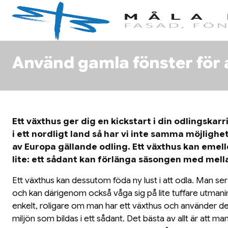
Använd gamla fönster för 
Ett växthus ger dig en kickstart i din odlingskarri
i ett nordligt land så har vi inte samma möjlighe
av Europa gällande odling. Ett växthus kan emel
lite: ett sådant kan förlänga säsongen med mell
Ett växthus kan dessutom föda ny lust i att odla. Man ser
och kan därigenom också våga sig på lite tuffare utmaning
enkelt, roligare om man har ett växthus och använder den
miljön som bildas i ett sådant. Det bästa av allt är att m