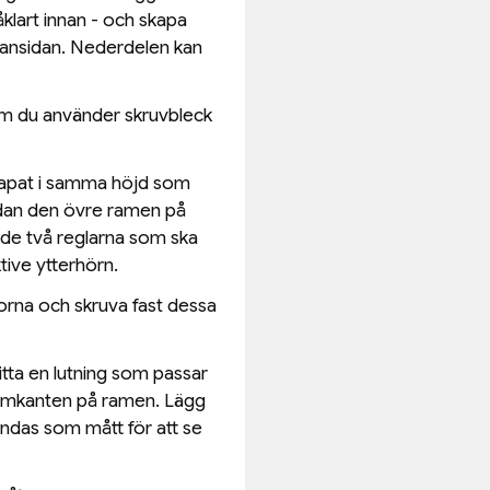
klart innan - och skapa
vansidan. Nederdelen kan
om du använder skruvbleck
 kapat i samma höjd som
edan den övre ramen på
r de två reglarna som ska
tive ytterhörn.
dorna och skruva fast dessa
itta en lutning som passar
 framkanten på ramen. Lägg
ndas som mått för att se