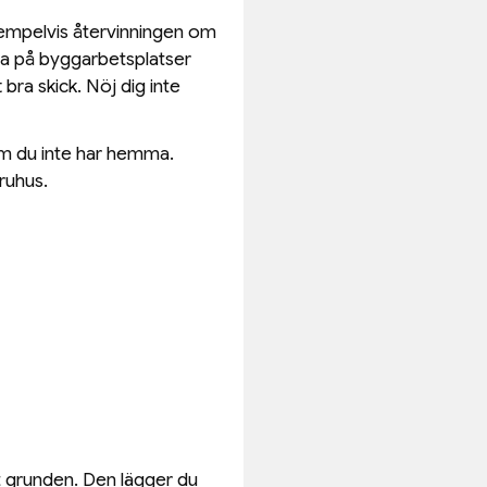
xempelvis återvinningen om
la på byggarbetsplatser
t bra skick. Nöj dig inte
om du inte har hemma.
ruhus.
t grunden. Den lägger du