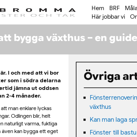
Hem
BRF
Måla
Här jobbar vi
Om
att bygga växthus – en guid
Övriga art
är. I och med att vi bor
ter som i södra delarna
lertid jämna ut oddsen
an 2-4 månader.
Fönsterrenovering
växthus
 att man enklare lyckas
ar. Odlingen blir, helt
Kan man laga spr
 naturligt varma, fuktiga
an även kan bygga ett eget
Fönster till bastu