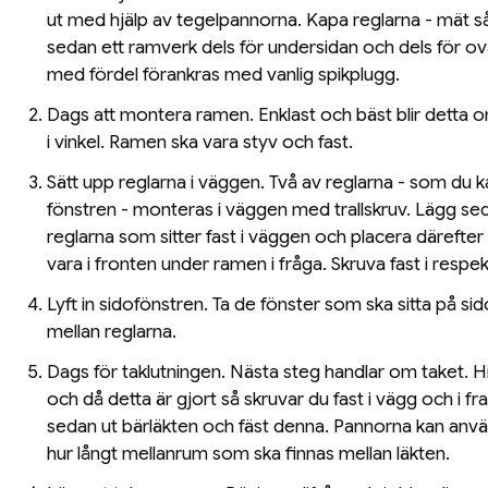
ut med hjälp av tegelpannorna. Kapa reglarna - mät så
sedan ett ramverk dels för undersidan och dels för o
med fördel förankras med vanlig spikplugg.
Dags att montera ramen. Enklast och bäst blir detta 
i vinkel. Ramen ska vara styv och fast.
Sätt upp reglarna i väggen. Två av reglarna - som du
fönstren - monteras i väggen med trallskruv. Lägg s
reglarna som sitter fast i väggen och placera därefte
vara i fronten under ramen i fråga. Skruva fast i respek
Lyft in sidofönstren. Ta de fönster som ska sitta på si
mellan reglarna.
Dags för taklutningen. Nästa steg handlar om taket. H
och då detta är gjort så skruvar du fast i vägg och i
sedan ut bärläkten och fäst denna. Pannorna kan anvä
hur långt mellanrum som ska finnas mellan läkten.