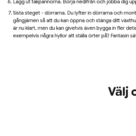
Lägg ut takpannorna. Börja nedifrån och jobba dig up
Sista steget - dörrarna. Du lyfter in dörrarna och mont
gångjärnen så att du kan öppna och stänga ditt växth
är nu klart, men du kan givetvis även bygga in fler det
exempelvis några hyllor att ställa örter på? Fantasin s
Välj 