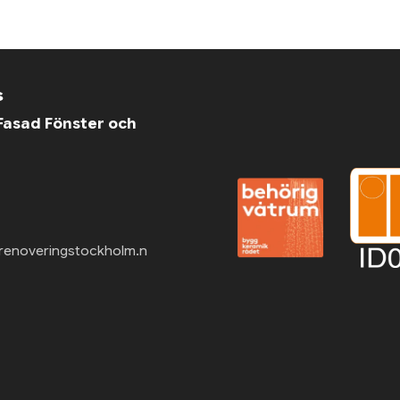
s
asad Fönster och
renoveringstockholm.n