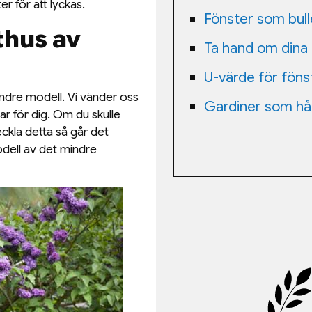
r för att lyckas.
Fönster som bul
thus av
Ta hand om dina
U-värde för föns
indre modell. Vi vänder oss
Gardiner som hål
rar för dig. Om du skulle
eckla detta så går det
dell av det mindre