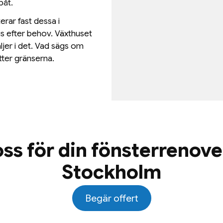
påt.
erar fast dessa i
us efter behov. Växthuset
aljer i det. Vad sägs om
ätter gränserna.
oss för din fönsterrenove
Stockholm
Begär offert