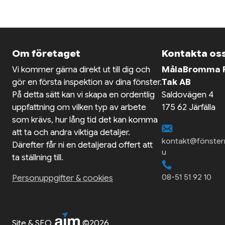
Om företaget
Kontakta os
Vi kommer gärna direkt ut till dig och
MålaBromma F
gör en första inspektion av dina fönster.
Tak AB
På detta sätt kan vi skapa en ordentlig
Saldovägen 4
uppfattning om vilken typ av arbete
175 62 Järfälla
som krävs, hur lång tid det kan komma
att ta och andra viktiga detaljer.
kontakt@fönster
Därefter får ni en detaljerad offert att
u
ta ställning till.
08-51 51 92 10
Personuppgifter & cookies
Site & SEO
©2026