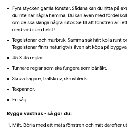
Fyra stycken gamla fönster. Sådana kan du hitta på e
du inte har några hemma. Du kan även med fördel kol
om de ska slänga några rutor. Se till att fönstren är i et
med vad som helst!
Tegelstenar och murbruk. Samma sak här: kolla runt 
Tegelstenar finns naturligtvis även att köpa på byggva
45 X 45 reglar.
Tunnare reglar som ska fungera som bärläkt.
Skruvdragare, trallskruv, skruvbleck.
Takpannor.
En såg.
Bygga växthus - så gör du:
Mät. Börja med att mäta fönstren och mät därefter u