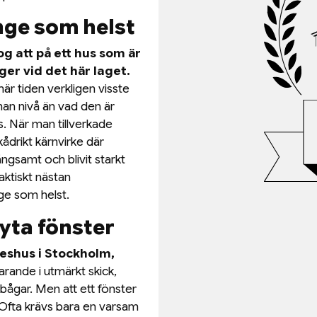
nge som helst
g att på ett hus som är
er vid det här laget.
är tiden verkligen visste
an nivå än vad den är
. När man tillverkade
kådrikt kärnvirke där
långsamt och blivit starkt
faktiskt nästan
nge som helst.
byta fönster
teshus i Stockholm,
rande i utmärkt skick,
bågar. Men att ett fönster
. Ofta krävs bara en varsam