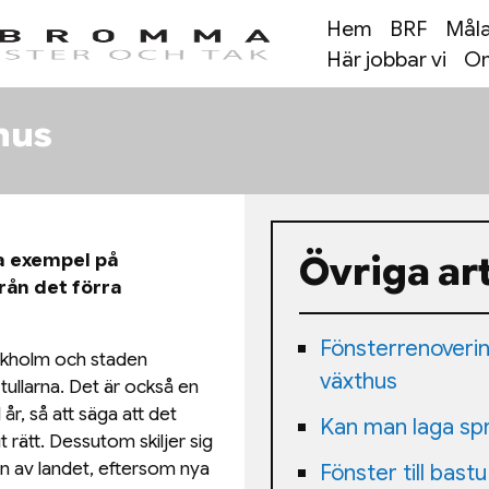
Hem
BRF
Måla
Här jobbar vi
Om
shus
Övriga art
a exempel på
rån det förra
Fönsterrenovering
ockholm och staden
växthus
tullarna. Det är också en
år, så att säga att det
Kan man laga spr
gt rätt. Dessutom skiljer sig
en av landet, eftersom nya
Fönster till bastu