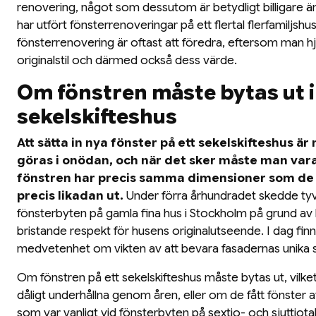
renovering, något som dessutom är betydligt billigare än 
har utfört fönsterrenoveringar på ett flertal flerfamiljshu
fönsterrenovering är oftast att föredra, eftersom man hjäl
originalstil och därmed också dess värde.
Om fönstren måste bytas ut i 
sekelskifteshus
Att sätta in nya fönster på ett sekelskifteshus är
göras i onödan, och när det sker måste man var
fönstren har precis samma dimensioner som de 
precis likadan ut.
Under förra århundradet skedde t
fönsterbyten på gamla fina hus i Stockholm på grund av
bristande respekt för husens originalutseende. I dag fin
medvetenhet om vikten av att bevara fasadernas unika st
Om fönstren på ett sekelskifteshus måste bytas ut, vilke
dåligt underhållna genom åren, eller om de fått fönster a
som var vanligt vid fönsterbyten på sextio- och sjuttiota