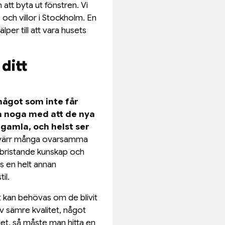
att byta ut fönstren. Vi
s och villor i Stockholm. En
per till att vara husets
ditt
 något som inte får
a noga med att de nya
gamla, och helst ser
yvärr många ovarsamma
 bristande kunskap och
ns en helt annan
il.
t kan behövas om de blivit
v sämre kvalitet, något
let, så måste man hitta en