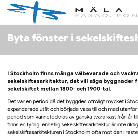
Byta fönster i sekelskifte
I Stockholm finns många välbevarade och vackr
sekelskiftesarkitektur, det vill säga byggnader f
sekelskiftet mellan 1800- och 1900-tal.
Det var en period då det byggdes otroligt mycket i St
expanderade utåt och började växa till och med utanför 
period som kännetecknas av ganska tvära kast från år till 
finns en tydlig, enhetlig sekelskiftesarkitektur är inte rikti
sekelskiftesarkitekturen i Stockholm ofta mot den i rest