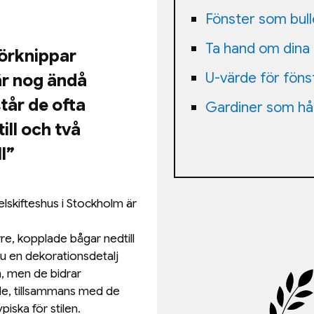
Fönster som bul
Ta hand om dina
förknippar
U-värde för föns
är nog ändå
tår de ofta
Gardiner som hål
ill och två
l”
lskifteshus i Stockholm är
re, kopplade bågar nedtill
ju en dekorationsdetalj
n, men de bidrar
ende, tillsammans med de
ska för stilen.