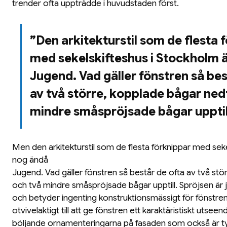
trender ofta uppträdde i huvudstaden först.
”Den arkitekturstil som de flesta 
med sekelskifteshus i Stockholm 
Jugend. Vad gäller fönstren så bes
av två större, kopplade bågar nedt
mindre småspröjsade bågar upptil
Men den arkitekturstil som de flesta förknippar med seke
nog ändå
Jugend. Vad gäller fönstren så består de ofta av två stör
och två mindre småspröjsade bågar upptill. Spröjsen är 
och betyder ingenting konstruktionsmässigt för fönstre
otvivelaktigt till att ge fönstren ett karaktäristiskt utse
böljande ornamenteringarna på fasaden som också är typi