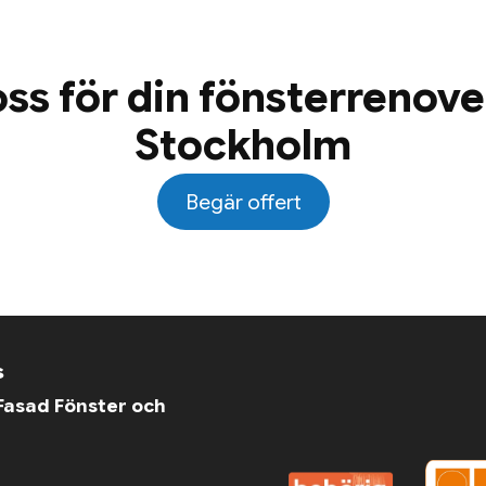
oss för din fönsterrenove
Stockholm
Begär offert
s
asad Fönster och