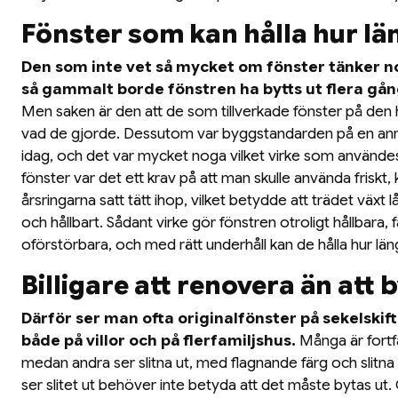
Fönster som kan hålla hur lä
Den som inte vet så mycket om fönster tänker no
så gammalt borde fönstren ha bytts ut flera gång
Men saken är den att de som tillverkade fönster på den h
vad de gjorde. Dessutom var byggstandarden på en ann
idag, och det var mycket noga vilket virke som användes
fönster var det ett krav på att man skulle använda friskt, 
årsringarna satt tätt ihop, vilket betydde att trädet växt 
och hållbart. Sådant virke gör fönstren otroligt hållbara, 
oförstörbara, och med rätt underhåll kan de hålla hur lä
Billigare att renovera än att 
Därför ser man ofta originalfönster på sekelskif
både på villor och på flerfamiljshus.
Många är fortfa
medan andra ser slitna ut, med flagnande färg och slitna 
ser slitet ut behöver inte betyda att det måste bytas ut