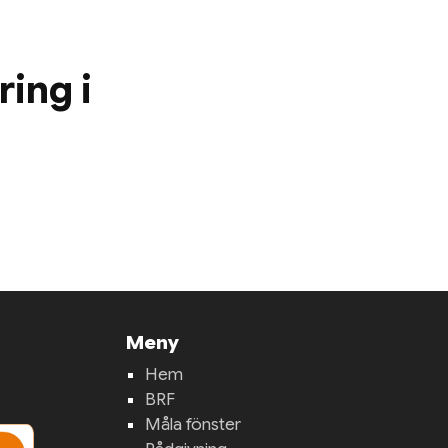
ring i
Meny
Hem
BRF
Måla fönster