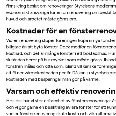
finns kring beslut om renoveringar. Styrelsens medlemmar
ekonomiskt ansvariga för en omrenovering om beslut 
huvud och arbetet måste göras om.
Kostnader för en fönsterreno
Vid en renovering slipper föreningen köpa in nya fönster
billigare än att byta fönster. Dock medför en fönsterren
kostnad, och det är många fönster i ett bostadshus. Hur 
slutändan beror på hur mycket som måste göras. Ibland
fönstren målas och kitta som, ibland vill kanske föreninge
att få ner värmekostnaden per år. Då kan ju styrelsen mo
kostnaden med besparingar man gör på värme.
Varsam och effektiv renoveri
Hos oss har vi stor erfarenhet av fönsterrenoveringar å
och vi gör gärna en besiktning av era fönster för att kun
vad er fönsterrenovering skulle kosta och vilka alternati