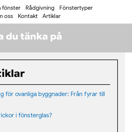
 fönster
Rådgivning
Fönstertyper
 oss
Kontakt
Artiklar
a du tänka på
iklar
 för ovanliga byggnader: Från fyrar till
ickor i fönsterglas?