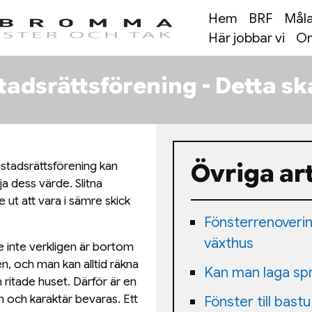
Hem
BRF
Måla
Här jobbar vi
Om
tadsrättsförening - Detta sk
Övriga art
ostadsrättsförening kan
ja dess värde. Slitna
e ut att vara i sämre skick
Fönsterrenovering
växthus
de inte verkligen är bortom
ren, och man kan alltid räkna
Kan man laga spr
n ritade huset. Därför är en
rm och karaktär bevaras. Ett
Fönster till bastu