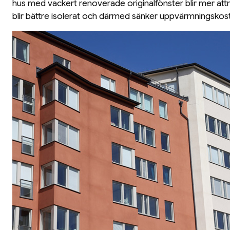
hus med vackert renoverade originalfönster blir mer attr
blir bättre isolerat och därmed sänker uppvärmningskos