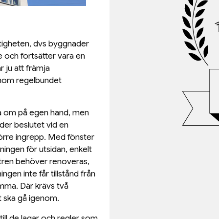
astigheten, dvs byggnader
 och fortsätter vara en
r ju att främja
nom regelbundet
uta om på egen hand, men
der beslutet vid en
örre ingrepp. Med fönster
ingen för utsidan, enkelt
stren behöver renoveras,
gen inte får tillstånd från
mma. Där krävs två
t ska gå igenom.
 till de lagar och regler som