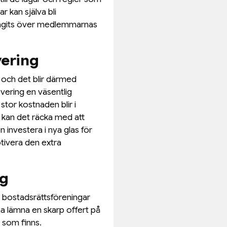
 kan själva bli
tagits över medlemmarnas
vering
 och det blir därmed
overing en väsentlig
stor kostnaden blir i
 kan det räcka med att
n investera i nya glas för
tivera den extra
ng
t bostadsrättsföreningar
na lämna en skarp offert på
v som finns.