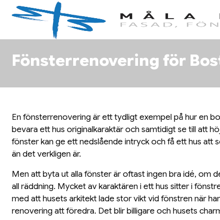
Fönsterrenovering för Bos
En fönsterrenovering är ett tydligt exempel på hur en b
bevara ett hus originalkaraktär och samtidigt se till att hö
fönster kan ge ett nedslående intryck och få ett hus att s
än det verkligen är.
Men att byta ut alla fönster är oftast ingen bra idé, om 
all räddning. Mycket av karaktären i ett hus sitter i fönst
med att husets arkitekt lade stor vikt vid fönstren när ha
renovering att föredra. Det blir billigare och husets cha