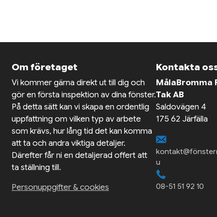
Om företaget
Kontakta os
Vi kommer gärna direkt ut till dig och
MålaBromma F
gör en första inspektion av dina fönster.
Tak AB
På detta sätt kan vi skapa en ordentlig
Saldovägen 4
uppfattning om vilken typ av arbete
175 62 Järfälla
som krävs, hur lång tid det kan komma
att ta och andra viktiga detaljer.
kontakt@fönster
Därefter får ni en detaljerad offert att
u
ta ställning till.
08-51 51 92 10
Personuppgifter & cookies